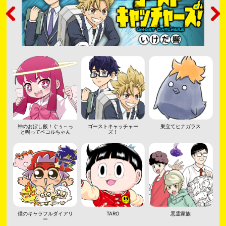
神のおぼし飯！ぐぅ～っ
ゴーストキャッチャー
巣立てヒナガラス
と鳴ってペコルちゃん
ズ！
僕のキャラフルダイアリ
TARO
悪霊家族
ー