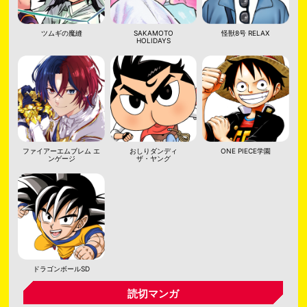
ツムギの魔縫
SAKAMOTO
怪獣8号 RELAX
HOLIDAYS
ファイアーエムブレム エ
おしりダンディ
ONE PIECE学園
ンゲージ
ザ・ヤング
ドラゴンボールSD
読切マンガ