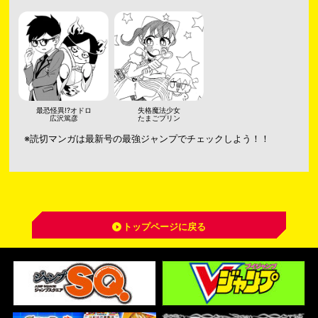
最恐怪異!?オドロ
失格魔法少女
広沢篤彦
たまごプリン
※読切マンガは最新号の最強ジャンプでチェックしよう！！
トップページに戻る