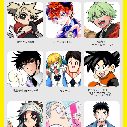
かもめの剣術
///SCAR-LET///
怪店！
トコヤミレストラン
地獄先生ぬ〜べ〜怪
ネガッチョ
ドラゴンボールスーパー
ダイバーズーレッツ！
スーパーダイブ!!ー