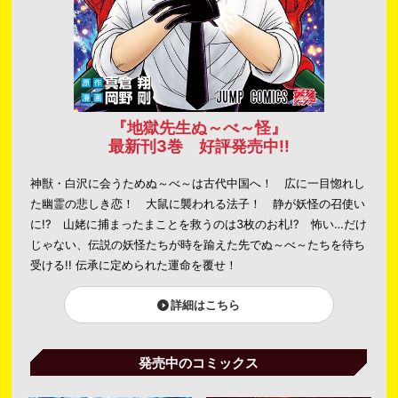
『地獄先生ぬ～べ～怪』
最新刊3巻 好評発売中!!
神獣・白沢に会うためぬ～べ～は古代中国へ！ 広に一目惚れし
た幽霊の悲しき恋！ 大鼠に襲われる法子！ 静が妖怪の召使い
に!? 山姥に捕まったまことを救うのは3枚のお札!? 怖い…だけ
じゃない、伝説の妖怪たちが時を踰えた先でぬ～べ～たちを待ち
受ける!! 伝承に定められた運命を覆せ！
詳細はこちら
発売中のコミックス