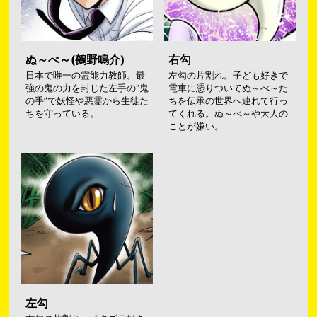
ぬ～べ～(鵺野鳴介)
右勾
日本で唯一の霊能力教師。最
左勾の片割れ。子ども好きで
強の鬼の力を封じた左手の“鬼
電車に憑りついてぬ～べ～た
の手”で妖怪や悪霊から生徒た
ちを伝承の世界へ連れて行っ
ちを守っている。
てくれる。ぬ～べ～や大人の
ことが嫌い。
左勾