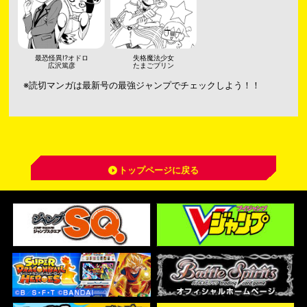
最恐怪異!?オドロ
失格魔法少女
広沢篤彦
たまごプリン
※読切マンガは最新号の最強ジャンプでチェックしよう！！
トップページに戻る