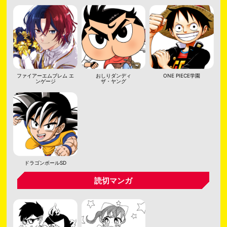
ファイアーエムブレム エ
おしりダンディ
ONE PIECE学園
ンゲージ
ザ・ヤング
ドラゴンボールSD
読切マンガ