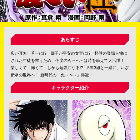
あらすじ
広が耳無し芳一に!? 郷子が平安の女官に!? 怪談の登場人物に
された生徒を救うため、今度のぬ～べ～は時を踰えて大活躍！
楽しくて、怖くて、しかも勉強になる!? 5年3組と一緒に、いざ
伝承の世界へ！ 新時代の「ぬ～べ～」爆誕！
キャラクター紹介