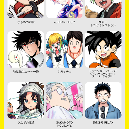
かもめの剣術
///SCAR-LET///
怪店！
トコヤミレストラン
地獄先生ぬ〜べ〜怪
ネガッチョ
ドラゴンボールスーパー
ダイバーズーレッツ！
スーパーダイブ!!ー
ツムギの魔縫
SAKAMOTO
怪獣8号 RELAX
HOLIDAYS