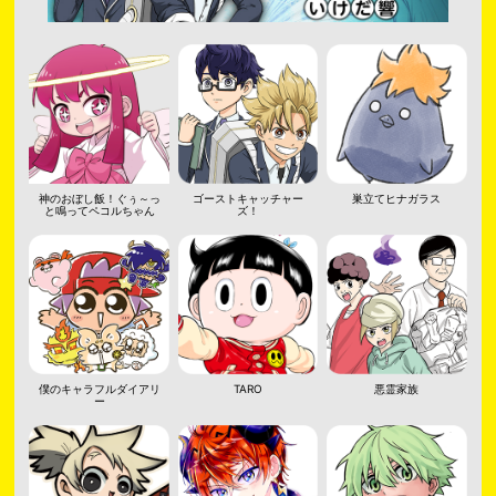
神のおぼし飯！ぐぅ～っ
ゴーストキャッチャー
巣立てヒナガラス
と鳴ってペコルちゃん
ズ！
僕のキャラフルダイアリ
TARO
悪霊家族
ー