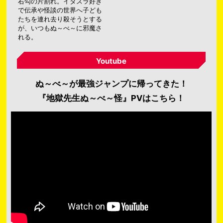
右勾の片割れ。イタズラ好き
で伝承や怪談の世界へ子ども
たちを連れ去り殺そうとする
が、いつもぬ～べ～に邪魔さ
れる。
Youtube
ぬ～べ～が最強ジャンプに帰ってきた！
『地獄先生ぬ～べ～怪』PVはこちら！